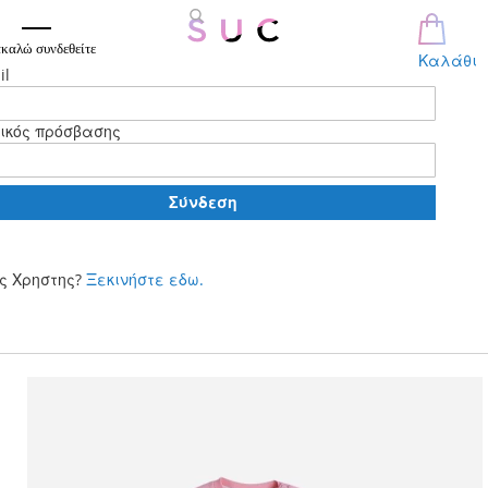
καλώ συνδεθείτε
Καλάθι
il
ικός πρόσβασης
Σύνδεση
ς Χρηστης?
Ξεκινήστε εδω.
Μετάβαση
στο
περιεχόμενο
Skip
to
the
end
of