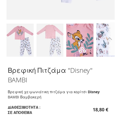
Skip
Βρεφική Πιτζάμα "Disney"
to
the
BAMBI
beginning
of
the
Βρεφική χειμωνιάτικη πιτζάμα για κορίτσι
Disney
images
BAMBI Βαμβακερή
gallery
ΔΙΑΘΕΣΙΜΌΤΗΤΑ :
18,80 €
ΣΕ ΑΠΌΘΕΜΑ