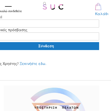
καλώ συνδεθείτε
Καλάθι
il
ικός πρόσβασης
Σύνδεση
ς Χρηστης?
Ξεκινήστε εδω.
Μετάβαση
στο
περιεχόμενο