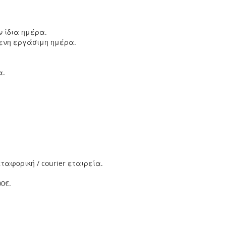
ν ίδια ημέρα.
μενη εργάσιμη ημέρα.
α.
αφορική / courier εταιρεία.
0€.