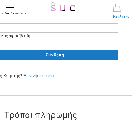
καλώ συνδεθείτε
Καλάθι
il
ικός πρόσβασης
Σύνδεση
ς Χρηστης?
Ξεκινήστε εδω.
Μετάβαση
στο
περιεχόμενο
Τρόποι πληρωμής