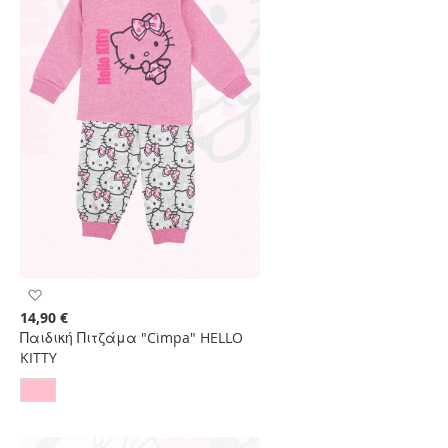
Προσθήκη
στη
14,90 €
Λίστα
Παιδική Πιτζάμα "Cimpa" HELLO
Επιθυμιών
KITTY