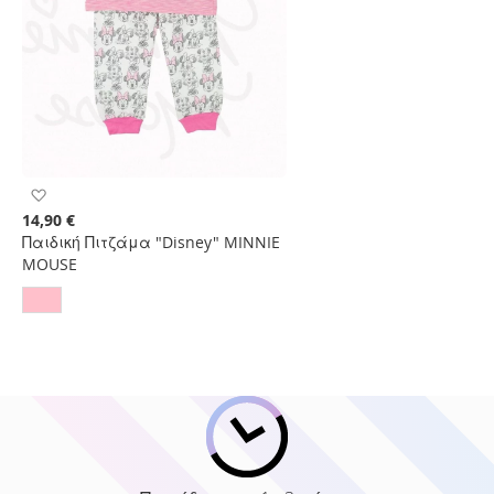
Προσθήκη
στη
14,90 €
Λίστα
Παιδική Πιτζάμα "Disney" MINNIE
Επιθυμιών
MOUSE