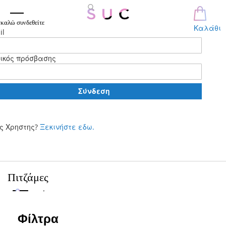
καλώ συνδεθείτε
Καλάθι
il
ικός πρόσβασης
Σύνδεση
ς Χρηστης?
Ξεκινήστε εδω.
Μετάβαση
στο
περιεχόμενο
Πιτζάμες
Φίλτρα
Φίλτρα