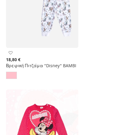
Προσθήκη
στη
18,80 €
Λίστα
Βρεφική Πιτζάμα "Disney" BAMBI
Επιθυμιών