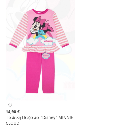
Προσθήκη
στη
14,90 €
Λίστα
Παιδική Πιτζάμα "Disney" MINNIE
Επιθυμιών
CLOUD