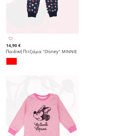
Προσθήκη
στη
14,90 €
Λίστα
Παιδική Πιτζάμα "Disney" MINNIE
Επιθυμιών