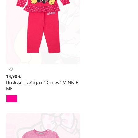
Προσθήκη
στη
14,90 €
Λίστα
Παιδική Πιτζάμα "Disney" MINNIE
Επιθυμιών
ME