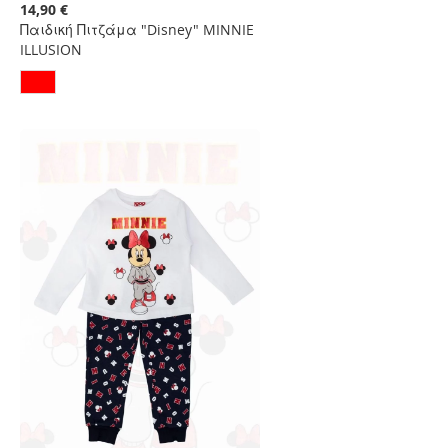
στη
14,90 €
Λίστα
Παιδική Πιτζάμα "Disney" MINNIE
Επιθυμιών
ILLUSION