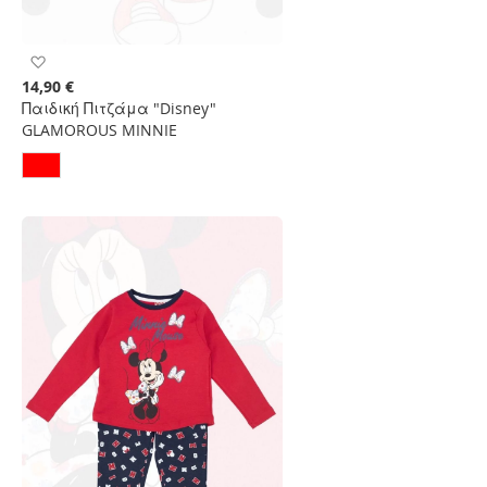
Προσθήκη
στη
14,90 €
Λίστα
Παιδική Πιτζάμα "Disney"
Επιθυμιών
GLAMOROUS MINNIE