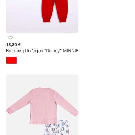
Προσθήκη
στη
18,80 €
Λίστα
Βρεφική Πιτζάμα "Disney" MINNIE
Επιθυμιών