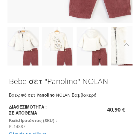
Skip
Bebe σετ "Panolino" NOLAN
to
the
beginning
Βρεφικό σετ
Panolino
NOLAN Βαμβακερό
of
the
ΔΙΑΘΕΣΙΜΌΤΗΤΑ :
40,90 €
images
ΣΕ ΑΠΌΘΕΜΑ
gallery
Κωδ.Προϊόντος (SKU) :
PL14887
Οδηγός μεγέθους