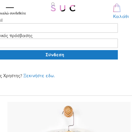
καλώ συνδεθείτε
Καλάθι
il
ικός πρόσβασης
Σύνδεση
ς Χρηστης?
Ξεκινήστε εδω.
Μετάβαση
στο
περιεχόμενο
Skip
to
the
end
of