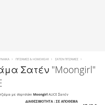
ΥΝΑΊΚΑ
ΠΙΤΖΆΜΕΣ & HOMEWEAR
ΣΑΤΈΝ ΠΙΤΖΆΜΕΣ
άμα Σατέν "Moongirl"
E
ιτζάμα με σορτσάκι
Moongirl
ALICE Σατέν
ΔΙΑΘΕΣΙΜΌΤΗΤΑ :
ΣΕ ΑΠΌΘΕΜΑ