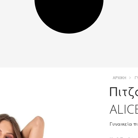
ΑΡΧΙΚΉ
Γ
Πιτζ
ALIC
Γυναικεία π