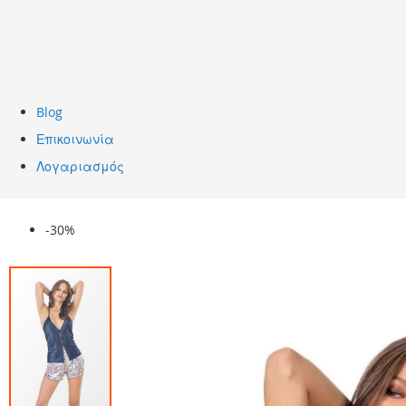
Blog
Επικοινωνία
Λογαριασμός
Skip
-30%
to
the
end
of
the
images
gallery