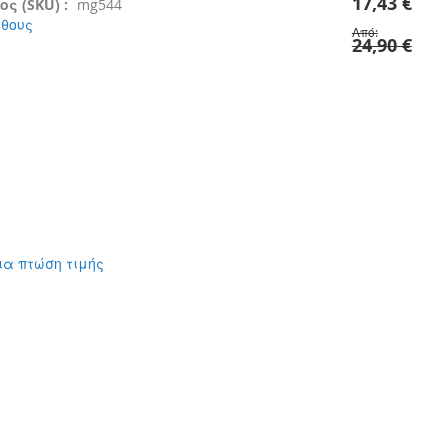
17,43 €
ς (SKU) :
mg544
έθους
Από
24,90 €
ια πτώση τιμής