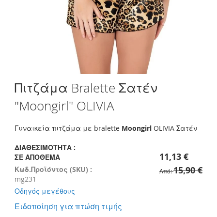
Skip
Πιτζάμα Bralette Σατέν
to
the
"Moongirl" OLIVIA
beginning
of
the
Γυναικεία πιτζάμα με bralette
Moongirl
OLIVIA Σατέν
images
gallery
ΔΙΑΘΕΣΙΜΌΤΗΤΑ :
11,13 €
ΣΕ ΑΠΌΘΕΜΑ
15,90 €
Κωδ.Προϊόντος (SKU) :
Από
mg231
Οδηγός μεγέθους
Ειδοποίηση για πτώση τιμής