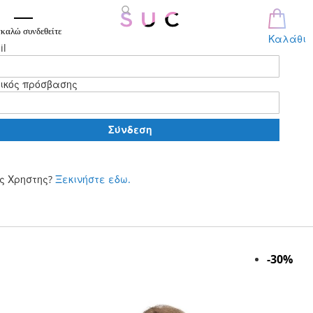
καλώ συνδεθείτε
Καλάθι
il
ικός πρόσβασης
Σύνδεση
ς Χρηστης?
Ξεκινήστε εδω.
Μετάβαση
στο
περιεχόμενο
Skip
-30%
to
the
end
of