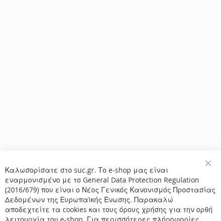
Καλωσορίσατε στο suc.gr. Το e-shop μας είναι
Κλε
εναρμονισμένο με το General Data Protection Regulation
(2016/679) που είναι ο Νέος Γενικός Κανονισμός Προστασίας
Δεδομένων της Ευρωπαϊκής Ένωσης. Παρακαλώ
αποδεχτείτε τα cookies και τους όρους χρήσης για την ορθή
λειτουργία του e-shop. Για περισσότερες πλήροφορίες