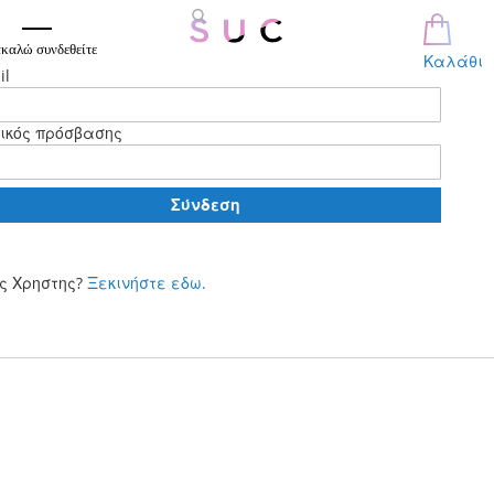
καλώ συνδεθείτε
Καλάθι
il
ικός πρόσβασης
Σύνδεση
ς Χρηστης?
Ξεκινήστε εδω.
Μετάβαση
στο
περιεχόμενο
Skip
to
the
end
of