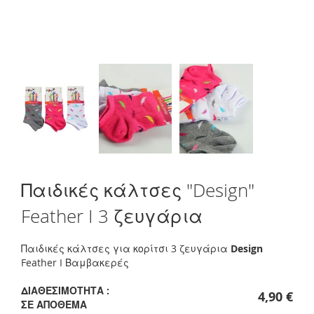
Skip
Παιδικές κάλτσες "Design"
to
the
Feather I 3 ζευγάρια
beginning
of
the
Παιδικές κάλτσες για κορίτσι 3 ζευγάρια
Design
images
Feather I Βαμβακερές
gallery
ΔΙΑΘΕΣΙΜΌΤΗΤΑ :
4,90 €
ΣΕ ΑΠΌΘΕΜΑ