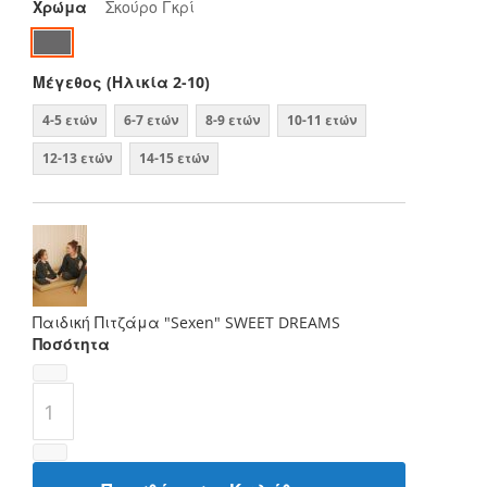
Χρώμα
Σκούρο Γκρί
Μέγεθος (Ηλικία 2-10)
4-5 ετών
6-7 ετών
8-9 ετών
10-11 ετών
12-13 ετών
14-15 ετών
Παιδική Πιτζάμα "Sexen" SWEET DREAMS
Ποσότητα