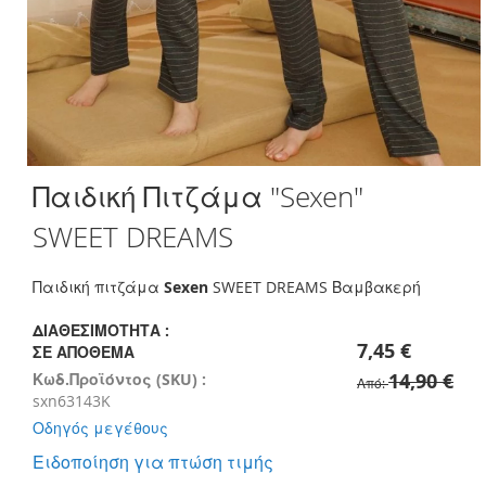
Skip
Παιδική Πιτζάμα "Sexen"
to
the
SWEET DREAMS
beginning
of
the
Παιδική πιτζάμα
Sexen
SWEET DREAMS Βαμβακερή
images
gallery
ΔΙΑΘΕΣΙΜΌΤΗΤΑ :
7,45 €
ΣΕ ΑΠΌΘΕΜΑ
14,90 €
Κωδ.Προϊόντος (SKU) :
Από
sxn63143K
Οδηγός μεγέθους
Ειδοποίηση για πτώση τιμής