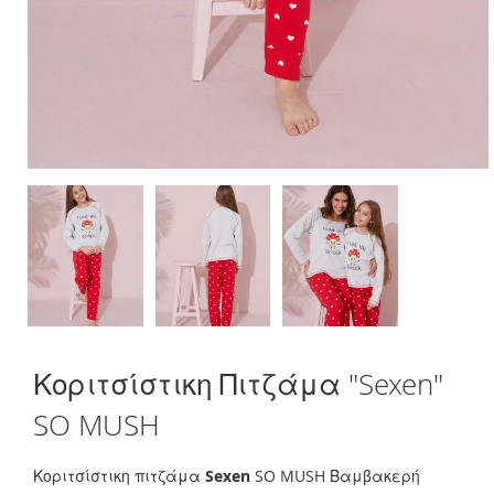
Skip
Κοριτσίστικη Πιτζάμα "Sexen"
to
the
SO MUSH
beginning
of
the
Κοριτσίστικη πιτζάμα
Sexen
SO MUSH Βαμβακερή