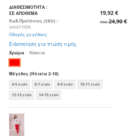
images
gallery
ΔΙΑΘΕΣΙΜΌΤΗΤΑ :
19,92 €
ΣΕ ΑΠΌΘΕΜΑ
24,90 €
Κωδ.Προϊόντος (SKU) :
Από
sxn41105K
Οδηγός μεγέθους
Ειδοποίηση για πτώση τιμής
Χρώμα
Κόκκινο
Μέγεθος (Ηλικία 2-10)
4-5 ετών
6-7 ετών
8-9 ετών
10-11 ετών
12-13 ετών
14-15 ετών