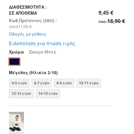
images
gallery
ΔΙΑΘΕΣΙΜΌΤΗΤΑ :
9,45 €
ΣΕ ΑΠΌΘΕΜΑ
18,90 €
Κωδ.Προϊόντος (SKU) :
Από
sxn41128-K
Οδηγός μεγέθους
Ειδοποίηση για πτώση τιμής
Χρώμα
Σκούρο Μπλέ
Μέγεθος (Ηλικία 2-10)
4-5 ετών
6-7 ετών
8-9 ετών
10-11 ετών
12-13 ετών
14-15 ετών