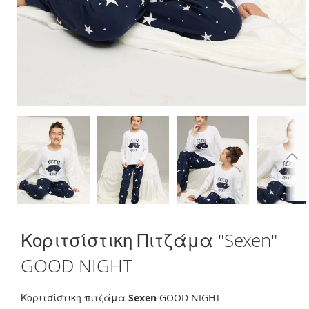
Skip
Κοριτσίστικη Πιτζάμα "Sexen"
to
the
GOOD NIGHT
beginning
of
the
Κοριτσίστικη πιτζάμα
Sexen
GOOD NIGHT