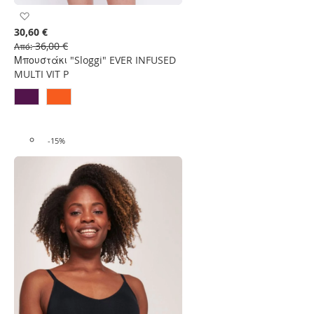
Προσθήκη
στη
30,60 €
Λίστα
36,00 €
Από
Επιθυμιών
Μπουστάκι "Sloggi" EVER INFUSED
MULTI VIT P
-15%