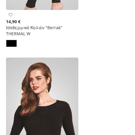
Προσθήκη
στη
14,90 €
Λίστα
Ισοθερμικό Κολάν "Berrak"
Επιθυμιών
THERMAL W