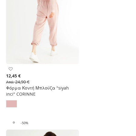
Προσθήκη
στη
12,45 €
Λίστα
24,90 €
Από
Επιθυμιών
Φόρμα Κοντή Μπλούζα "siyah
inci" CORINNE
-50%