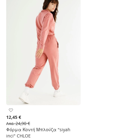
Προσθήκη
στη
12,45 €
Λίστα
24,90 €
Από
Επιθυμιών
Φόρμα Κοντή Μπλούζα "siyah
inci" CHLOE