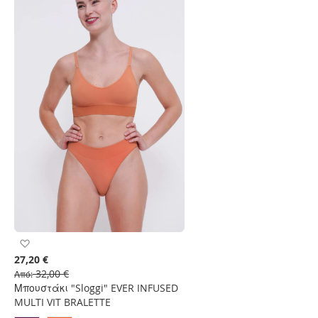
Προσθήκη
στη
27,20 €
Λίστα
32,00 €
Από
Επιθυμιών
Μπουστάκι "Sloggi" EVER INFUSED
MULTI VIT BRALETTE