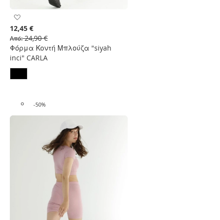
Προσθήκη
στη
12,45 €
Λίστα
24,90 €
Από
Επιθυμιών
Φόρμα Κοντή Μπλούζα "siyah
inci" CARLA
-50%