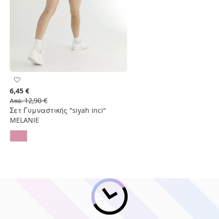
Προσθήκη
στη
6,45 €
Λίστα
12,90 €
Από
Επιθυμιών
Σετ Γυμναστικής "siyah inci"
MELANIE