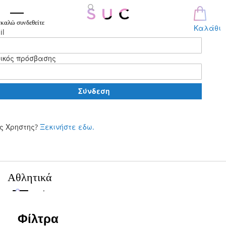
καλώ συνδεθείτε
Καλάθι
il
ικός πρόσβασης
Σύνδεση
ς Χρηστης?
Ξεκινήστε εδω.
Μετάβαση
στο
περιεχόμενο
Αθλητικά
Φίλτρα
Φίλτρα