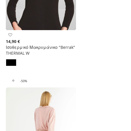
Προσθήκη
στη
14,90 €
Λίστα
Ισοθερμικό Μακρυμάνικο "Berrak"
Επιθυμιών
THERMAL W
-50%