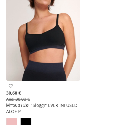
Προσθήκη
στη
30,60 €
Λίστα
36,00 €
Από
Επιθυμιών
Μπουστάκι "Sloggi" EVER INFUSED
ALOE P