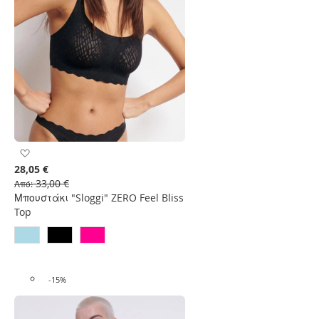
Προσθήκη
στη
28,05 €
Λίστα
33,00 €
Από
Επιθυμιών
Μπουστάκι "Sloggi" ZERO Feel Bliss
Top
-15%