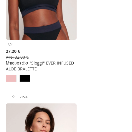
Προσθήκη
στη
27,20 €
Λίστα
32,00 €
Από
Επιθυμιών
Μπουστάκι "Sloggi" EVER INFUSED
ALOE BRALETTE
-15%