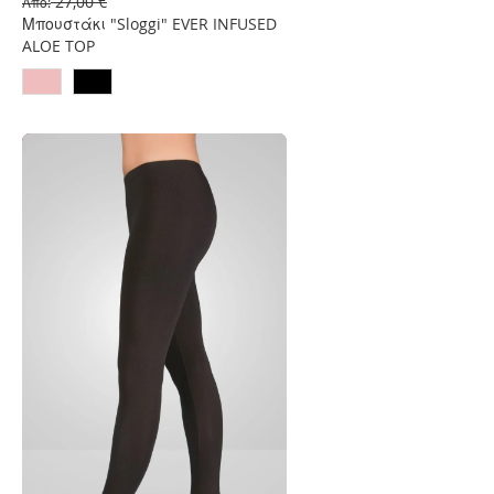
27,00 €
Από
Επιθυμιών
Μπουστάκι "Sloggi" EVER INFUSED
ALOE TOP