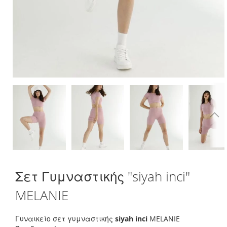
Skip
Σετ Γυμναστικής "siyah inci"
to
the
MELANIE
beginning
of
the
Γυναικείο σετ γυμναστικής
siyah inci
MELANIE