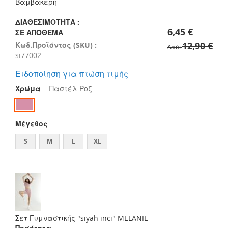
images
Βαμβακερή
gallery
ΔΙΑΘΕΣΙΜΌΤΗΤΑ :
6,45 €
ΣΕ ΑΠΌΘΕΜΑ
12,90 €
Κωδ.Προϊόντος (SKU) :
Από
si77002
Ειδοποίηση για πτώση τιμής
Χρώμα
Παστέλ Ροζ
Μέγεθος
S
M
L
XL
Σετ Γυμναστικής "siyah inci" MELANIE