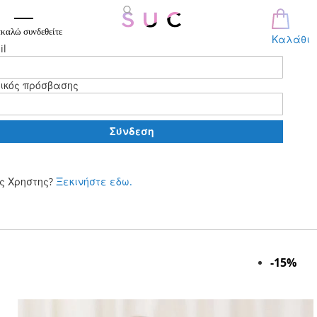
καλώ συνδεθείτε
Καλάθι
il
ικός πρόσβασης
Σύνδεση
ς Χρηστης?
Ξεκινήστε εδω.
Μετάβαση
στο
περιεχόμενο
Skip
-15%
to
the
end
of