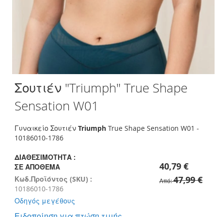
Skip
Σουτιέν "Triumph" True Shape
to
the
Sensation W01
beginning
of
the
Γυναικείο Σουτιέν
Triumph
True Shape Sensation W01 -
images
10186010-1786
gallery
ΔΙΑΘΕΣΙΜΌΤΗΤΑ :
40,79 €
ΣΕ ΑΠΌΘΕΜΑ
47,99 €
Κωδ.Προϊόντος (SKU) :
Από
10186010-1786
Οδηγός μεγέθους
Ειδοποίηση για πτώση τιμής