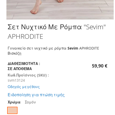
Skip
Σετ Νυχτικό Με Ρόμπα "Sevim"
to
the
APHRODITE
beginning
of
the
Γυναικείο σετ νυχτικό με ρόμπα
Sevim
APHRODITE
images
Βισκόζη
gallery
ΔΙΑΘΕΣΙΜΌΤΗΤΑ :
59,90 €
ΣΕ ΑΠΌΘΕΜΑ
Κωδ.Προϊόντος (SKU) :
svm13124
Οδηγός μεγέθους
Ειδοποίηση για πτώση τιμής
Χρώμα
Σομόν