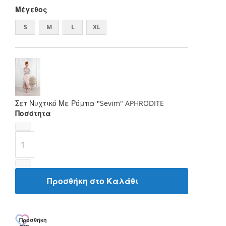
Μέγεθος
S
M
L
XL
Σετ Νυχτικό Με Ρόμπα "Sevim" APHRODITE
Ποσότητα
Προσθήκη στο Καλάθι
Προσθήκη
στη