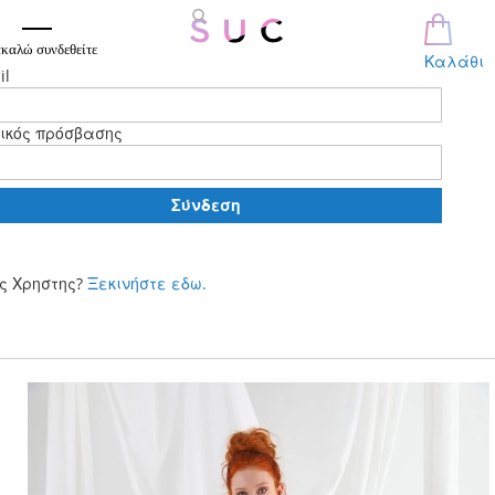
καλώ συνδεθείτε
Καλάθι
il
ικός πρόσβασης
Σύνδεση
ς Χρηστης?
Ξεκινήστε εδω.
Μετάβαση
στο
περιεχόμενο
Skip
to
the
end
of