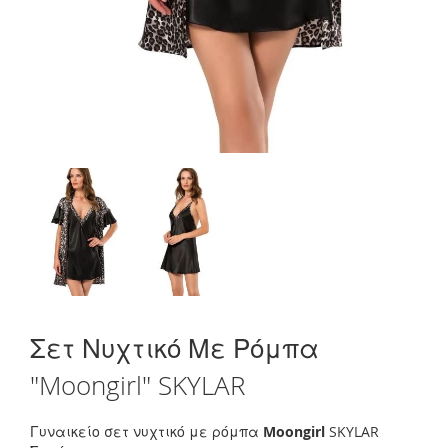
Skip
Σετ Νυχτικό Με Ρόμπα
to
the
"Moongirl" SKYLAR
beginning
of
the
Γυναικείο σετ νυχτικό με ρόμπα
Moongirl
SKYLAR