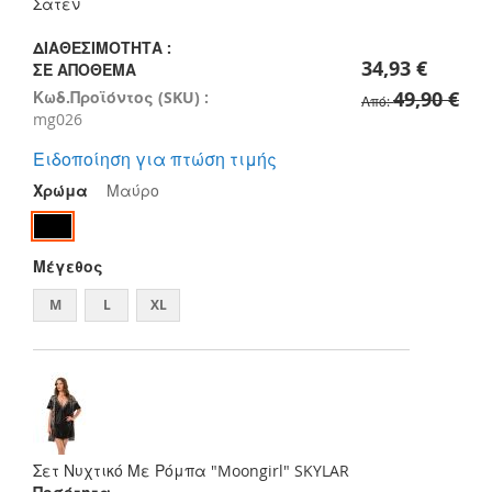
images
Σατέν
gallery
ΔΙΑΘΕΣΙΜΌΤΗΤΑ :
34,93 €
ΣΕ ΑΠΌΘΕΜΑ
49,90 €
Κωδ.Προϊόντος (SKU) :
Από
mg026
Ειδοποίηση για πτώση τιμής
Χρώμα
Μαύρο
Μέγεθος
M
L
XL
Σετ Νυχτικό Με Ρόμπα "Moongirl" SKYLAR