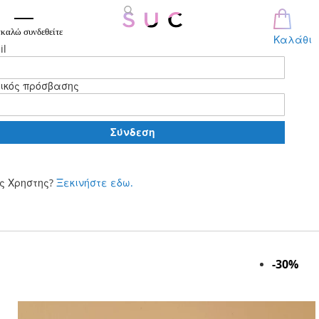
καλώ συνδεθείτε
Καλάθι
il
ικός πρόσβασης
Σύνδεση
ς Χρηστης?
Ξεκινήστε εδω.
Μετάβαση
στο
περιεχόμενο
Skip
-30%
to
the
end
of