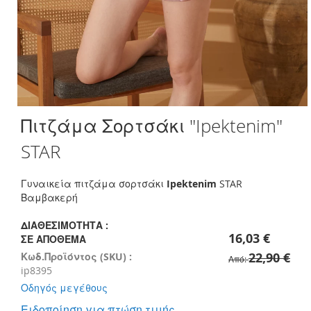
Skip
Πιτζάμα Σορτσάκι "Ipektenim"
to
the
STAR
beginning
of
the
Γυναικεία πιτζάμα σορτσάκι
Ipektenim
STAR
images
Βαμβακερή
gallery
ΔΙΑΘΕΣΙΜΌΤΗΤΑ :
16,03 €
ΣΕ ΑΠΌΘΕΜΑ
22,90 €
Κωδ.Προϊόντος (SKU) :
Από
ip8395
Οδηγός μεγέθους
Ειδοποίηση για πτώση τιμής