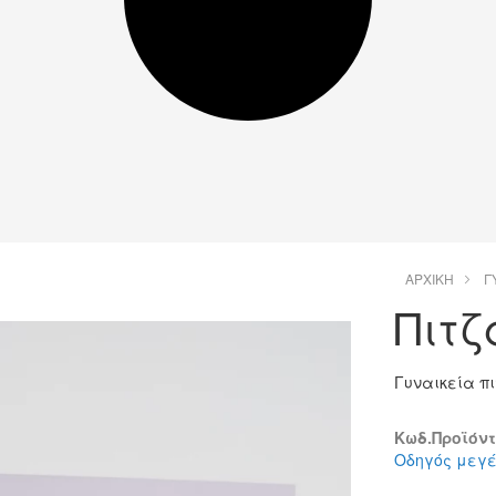
ΑΡΧΙΚΉ
Γ
Πιτζ
Γυναικεία π
Κωδ.Προϊόντο
Οδηγός μεγ