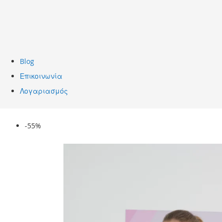
Blog
Επικοινωνία
Λογαριασμός
Skip
-55%
to
the
end
of
the
images
gallery