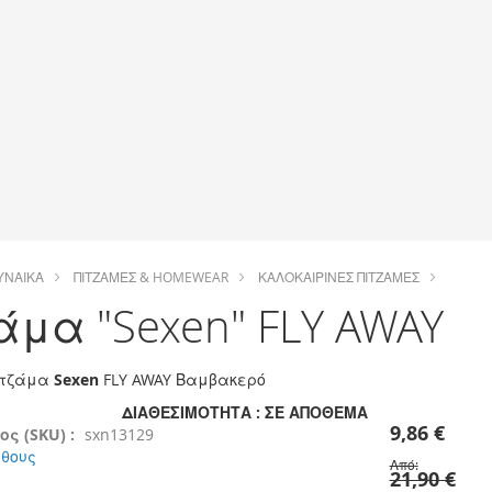
ΥΝΑΊΚΑ
ΠΙΤΖΆΜΕΣ & HOMEWEAR
ΚΑΛΟΚΑΙΡΙΝΈΣ ΠΙΤΖΆΜΕΣ
άμα "Sexen" FLY AWAY
ιτζάμα
Sexen
FLY AWAY Βαμβακερό
ΔΙΑΘΕΣΙΜΌΤΗΤΑ :
ΣΕ ΑΠΌΘΕΜΑ
9,86 €
ς (SKU) :
sxn13129
έθους
Από
21,90 €