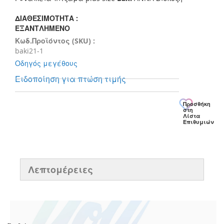
of
the
ΔΙΑΘΕΣΙΜΌΤΗΤΑ :
images
ΕΞΑΝΤΛΗΜΈΝΟ
gallery
Κωδ.Προϊόντος (SKU) :
baki21-1
Οδηγός μεγέθους
Ειδοποίηση για πτώση τιμής
Προσθήκη
στη
Λίστα
Επιθυμιών
Λεπτομέρειες