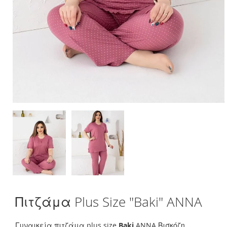
Skip
Πιτζάμα Plus Size "Baki" ANNA
to
the
beginning
Γυναικεία πιτζάμα plus size
Baki
ANNA Βισκόζη