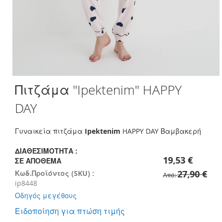
Skip
Πιτζάμα "Ipektenim" HAPPY
to
the
DAY
beginning
of
the
Γυναικεία πιτζάμα
Ipektenim
HAPPY DAY Βαμβακερή
images
gallery
ΔΙΑΘΕΣΙΜΌΤΗΤΑ :
19,53 €
ΣΕ ΑΠΌΘΕΜΑ
27,90 €
Κωδ.Προϊόντος (SKU) :
Από
ip8448
Οδηγός μεγέθους
Ειδοποίηση για πτώση τιμής