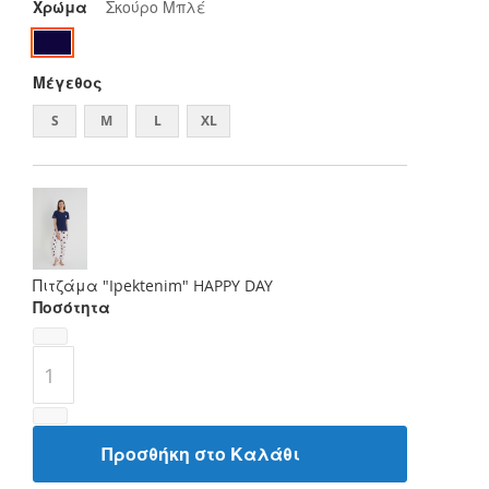
Χρώμα
Σκούρο Μπλέ
Μέγεθος
S
M
L
XL
Πιτζάμα "Ipektenim" HAPPY DAY
Ποσότητα
Προσθήκη στο Καλάθι