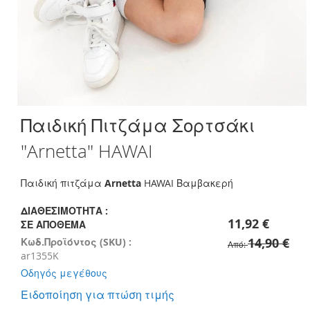
Skip
Παιδική Πιτζάμα Σορτσάκι
to
the
"Arnetta" HAWAI
beginning
of
the
Παιδική πιτζάμα
Arnetta
HAWAI Βαμβακερή
images
gallery
ΔΙΑΘΕΣΙΜΌΤΗΤΑ :
11,92 €
ΣΕ ΑΠΌΘΕΜΑ
14,90 €
Κωδ.Προϊόντος (SKU) :
Από
ar1355K
Οδηγός μεγέθους
Ειδοποίηση για πτώση τιμής