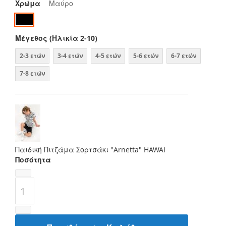
Χρώμα
Μαύρο
Μέγεθος (Ηλικία 2-10)
2-3 ετών
3-4 ετών
4-5 ετών
5-6 ετών
6-7 ετών
7-8 ετών
Παιδική Πιτζάμα Σορτσάκι "Arnetta" HAWAI
Ποσότητα