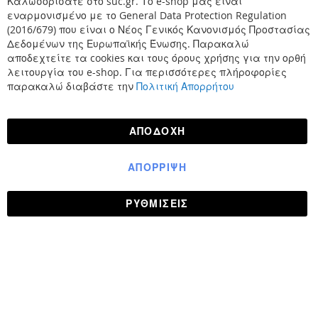
Καλωσορίσατε στο suc.gr. Το e-shop μας είναι
Κλε
εναρμονισμένο με το General Data Protection Regulation
(2016/679) που είναι ο Νέος Γενικός Κανονισμός Προστασίας
Δεδομένων της Ευρωπαϊκής Ένωσης. Παρακαλώ
αποδεχτείτε τα cookies και τους όρους χρήσης για την ορθή
λειτουργία του e-shop. Για περισσότερες πλήροφορίες
παρακαλώ διαβάστε την
Πολιτική Απορρήτου
ΑΠΟΔΟΧΉ
ΑΠΌΡΡΙΨΗ
ΡΥΘΜΊΣΕΙΣ