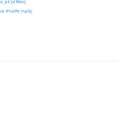
ς μεγέθους
ια πτώση τιμής