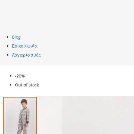
Blog
Επικοινωνία
Λογαριασμός
Skip
-20%
to
Out of stock
the
end
of
the
images
gallery