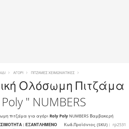
ΑΙΔΊ
ΑΓΌΡΙ
ΠΙΤΖΆΜΕΣ ΧΕΙΜΩΝΙΆΤΙΚΕΣ
ική Ολόσωμη Πιτζάμα
y Poly " NUMBERS
σωμη πιτζάμα για αγόρι
Roly Poly
NUMBERS Βαμβακερή
ΣΙΜΌΤΗΤΑ :
ΕΞΑΝΤΛΗΜΈΝΟ
Κωδ.Προϊόντος (SKU) :
rp2531