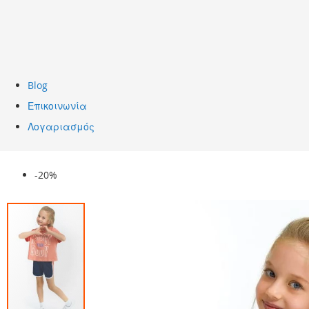
Blog
Επικοινωνία
Λογαριασμός
Skip
-20%
to
the
end
of
the
images
gallery