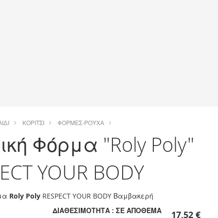
ΑΙΔΊ
ΚΟΡΊΤΣΙ
ΦΌΡΜΕΣ-ΡΟΎΧΑ
ική Φόρμα "Roly Poly"
ECT YOUR BODY
ρμα
Roly Poly
RESPECT YOUR BODY Βαμβακερή
ΔΙΑΘΕΣΙΜΌΤΗΤΑ :
ΣΕ ΑΠΌΘΕΜΑ
17,52 €