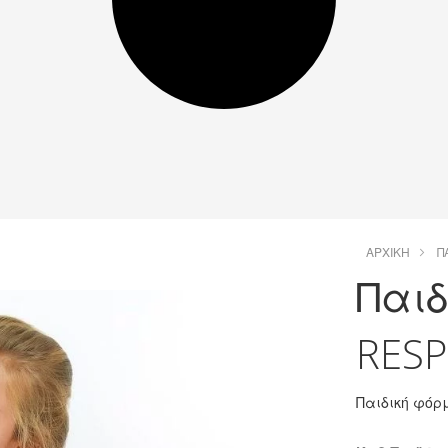
ΑΡΧΙΚΉ
Π
Παιδ
RESP
Παιδική φό