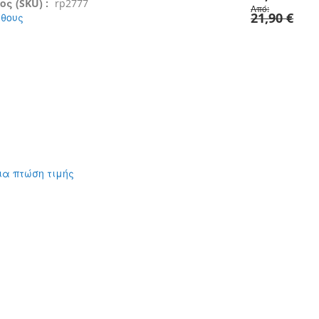
ς (SKU) :
rp2777
Από
21,90 €
έθους
ια πτώση τιμής