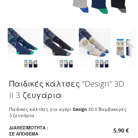
Skip
Παιδικές κάλτσες "Design" 3D
to
the
II 3 ζευγάρια
beginning
of
the
Παιδικές κάλτσες για αγόρι
Design
3D II Βαμβακερές
images
3 ζευγάρια
gallery
ΔΙΑΘΕΣΙΜΌΤΗΤΑ :
5,90 €
ΣΕ ΑΠΌΘΕΜΑ