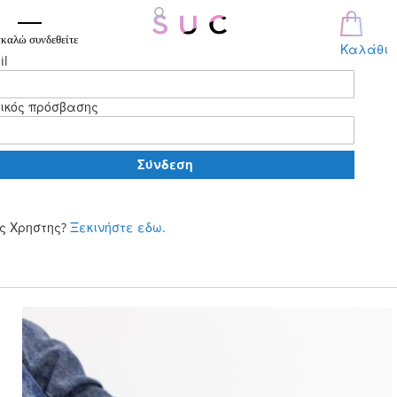
καλώ συνδεθείτε
Καλάθι
il
ικός πρόσβασης
Σύνδεση
ς Χρηστης?
Ξεκινήστε εδω.
Μετάβαση
στο
περιεχόμενο
Skip
to
the
end
of