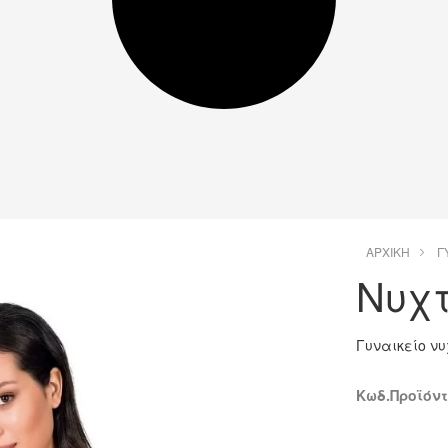
ΑΡΧΙΚΉ
Γ
Νυχτ
Γυναικείο ν
Κωδ.Προϊόντο