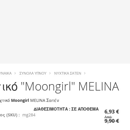
ΥΝΑΊΚΑ
ΣΎΝΟΛΑ ΎΠΝΟΥ
ΝΥΧΤΙΚΆ ΣΑΤΈΝ
ικό "Moongirl" MELINA
υχτικό
Moongirl
MELINA Σατέν
ΔΙΑΘΕΣΙΜΌΤΗΤΑ :
ΣΕ ΑΠΌΘΕΜΑ
6,93 €
ς (SKU) :
mg284
Από
9,90 €