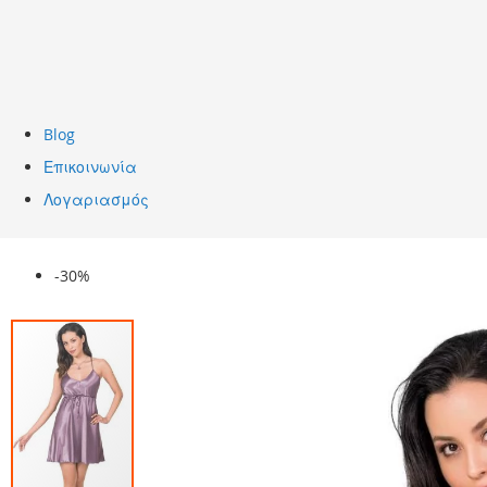
Blog
Επικοινωνία
Λογαριασμός
Skip
-30%
to
the
end
of
the
images
gallery