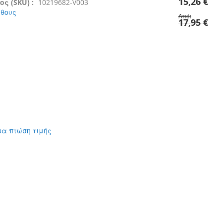
15,26 €
ς (SKU) :
10219682-V003
έθους
Από
17,95 €
ια πτώση τιμής