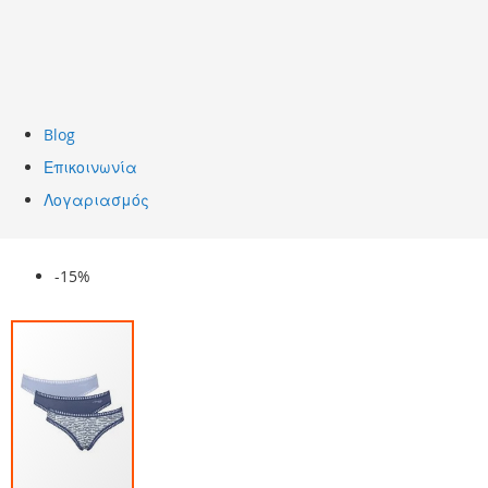
Blog
Επικοινωνία
Λογαριασμός
Skip
-15%
to
the
end
of
the
images
gallery