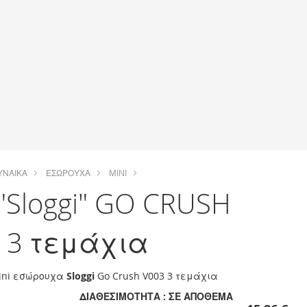
ΥΝΑΊΚΑ
ΕΣΏΡΟΥΧΑ
MINI
 "Sloggi" GO CRUSH
 3 τεμάχια
ini εσώρουχα
Sloggi
Go Crush V003 3 τεμάχια
ΔΙΑΘΕΣΙΜΌΤΗΤΑ :
ΣΕ ΑΠΌΘΕΜΑ