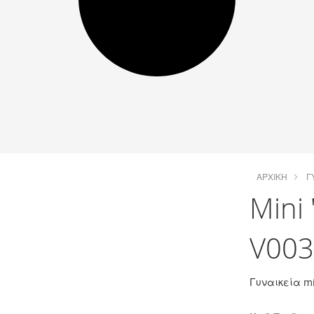
ΑΡΧΙΚΉ
Γ
Mini
V003
Γυναικεία m