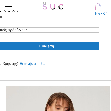
καλώ συνδεθείτε
Καλάθι
il
ικός πρόσβασης
Σύνδεση
ς Χρηστης?
Ξεκινήστε εδω.
Μετάβαση
στο
περιεχόμενο
Skip
to
the
end
of