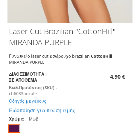
Skip
Laser Cut Brazilian "CottonHill"
to
the
MIRANDA PURPLE
beginning
of
the
Γυναικείο laser cut εσώρουχο brazilian
CottonHill
images
MIRANDA PURPLE
gallery
ΔΙΑΘΕΣΙΜΌΤΗΤΑ :
4,90 €
ΣΕ ΑΠΌΘΕΜΑ
Κωδ.Προϊόντος (SKU) :
ch6033purple
Οδηγός μεγέθους
Ειδοποίηση για πτώση τιμής
Χρώμα
Μωβ