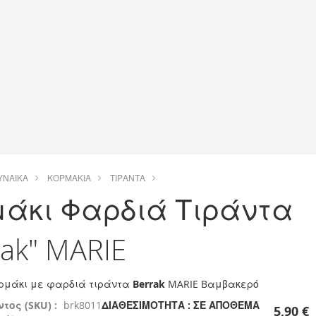
ΥΝΑΊΚΑ
ΚΟΡΜΆΚΙΑ
ΤΙΡΆΝΤΑ
μάκι Φαρδιά Τιράντα
rak" MARIE
ορμάκι με φαρδιά τιράντα
Berrak
MARIE Bαμβακερό
τος (SKU) :
brk8011
ΔΙΑΘΕΣΙΜΌΤΗΤΑ :
ΣΕ ΑΠΌΘΕΜΑ
5,90 €