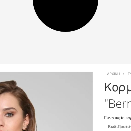
ΑΡΧΙΚΉ
Γ
Κορ
"Ber
Γυναικείο κ
Κωδ.Προϊόν