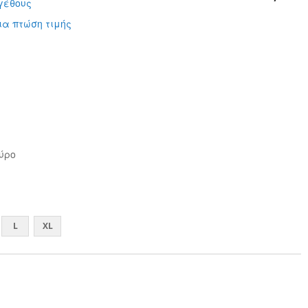
γέθους
ια πτώση τιμής
ύρο
L
XL