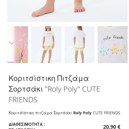
Skip
Κοριτσίστικη Πιτζάμα
to
the
Σορτσάκι "Roly Poly" CUTE
beginning
of
FRIENDS
the
images
gallery
Κοριτσίστικη πιτζάμα Σορτσάκι
Roly Poly
CUTE FRIENDS
ΔΙΑΘΕΣΙΜΌΤΗΤΑ :
20,90 €