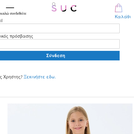
καλώ συνδεθείτε
Καλάθι
il
ικός πρόσβασης
Σύνδεση
ς Χρηστης?
Ξεκινήστε εδω.
Μετάβαση
στο
περιεχόμενο
Skip
to
the
end
of