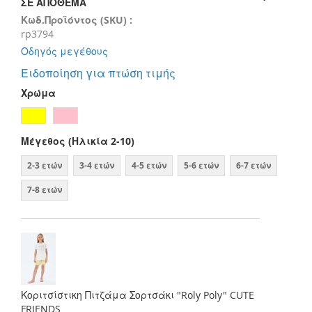
ΣΕ ΑΠΌΘΕΜΑ
Κωδ.Προϊόντος (SKU) :
rp3794
Οδηγός μεγέθους
Ειδοποίηση για πτώση τιμής
Χρώμα
Μέγεθος (Ηλικία 2-10)
2-3 ετών
3-4 ετών
4-5 ετών
5-6 ετών
6-7 ετών
7-8 ετών
Κοριτσίστικη Πιτζάμα Σορτσάκι "Roly Poly" CUTE
FRIENDS