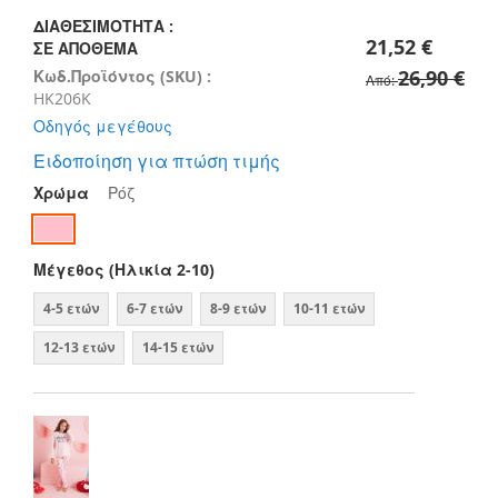
images
gallery
ΔΙΑΘΕΣΙΜΌΤΗΤΑ :
21,52 €
ΣΕ ΑΠΌΘΕΜΑ
26,90 €
Κωδ.Προϊόντος (SKU) :
Από
HK206K
Οδηγός μεγέθους
Ειδοποίηση για πτώση τιμής
Χρώμα
Ρόζ
Μέγεθος (Ηλικία 2-10)
4-5 ετών
6-7 ετών
8-9 ετών
10-11 ετών
12-13 ετών
14-15 ετών