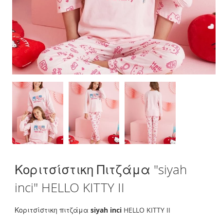
Skip
Κοριτσίστικη Πιτζάμα "siyah
to
the
inci" HELLO KITTY II
beginning
of
the
Κοριτσίστικη πιτζάμα
siyah inci
HELLO KITTY II