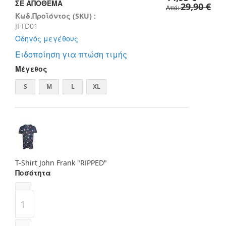
images
ΣΕ ΑΠΌΘΕΜΑ
29,90 €
Από
gallery
Κωδ.Προϊόντος (SKU) :
JFTD01
Οδηγός μεγέθους
Ειδοποίηση για πτώση τιμής
Μέγεθος
S
M
L
XL
T-Shirt John Frank "RIPPED"
Ποσότητα