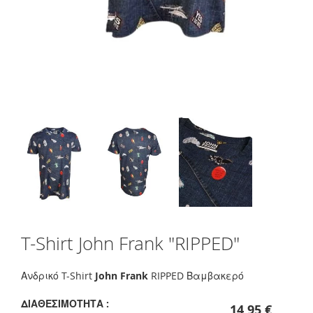
Skip
T-Shirt John Frank "RIPPED"
to
the
beginning
Ανδρικό T-Shirt
John Frank
RIPPED Βαμβακερό
of
the
ΔΙΑΘΕΣΙΜΌΤΗΤΑ :
14,95 €