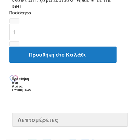
Γυναικεία Πιτζάμα Σορτσάκι "Pijadore" BE THE
LIGHT
Ποσότητα
Προσθήκη στο Καλάθι
Προσθήκη
στη
Λίστα
Επιθυμιών
Λεπτομέρειες