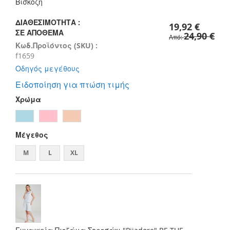
images
Βισκόζη
gallery
ΔΙΑΘΕΣΙΜΌΤΗΤΑ :
19,92 €
ΣΕ ΑΠΌΘΕΜΑ
24,90 €
Από
Κωδ.Προϊόντος (SKU) :
f1659
Οδηγός μεγέθους
Ειδοποίηση για πτώση τιμής
Χρώμα
Μέγεθος
M
L
XL