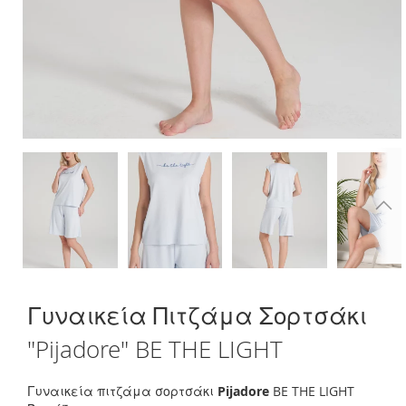
Skip
Γυναικεία Πιτζάμα Σορτσάκι
to
the
"Pijadore" BE THE LIGHT
beginning
of
the
Γυναικεία πιτζάμα σορτσάκι
Pijadore
BE THE LIGHT