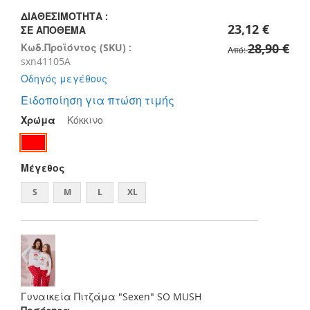
images
gallery
ΔΙΑΘΕΣΙΜΌΤΗΤΑ :
23,12 €
ΣΕ ΑΠΌΘΕΜΑ
28,90 €
Κωδ.Προϊόντος (SKU) :
Από
sxn41105A
Οδηγός μεγέθους
Ειδοποίηση για πτώση τιμής
Χρώμα
Κόκκινο
Μέγεθος
S
M
L
XL
Γυναικεία Πιτζάμα "Sexen" SO MUSH