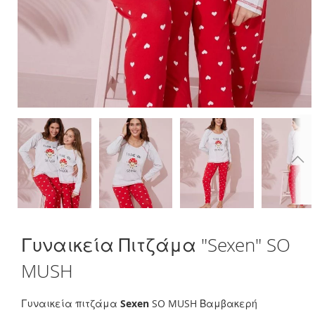
Skip
Γυναικεία Πιτζάμα "Sexen" SO
to
the
MUSH
beginning
of
the
Γυναικεία πιτζάμα
Sexen
SO MUSH Βαμβακερή