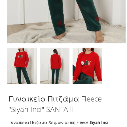
Skip
Γυναικεία Πιτζάμα Fleece
to
the
"Siyah Inci" SANTA II
beginning
of
the
Γυναικεία Πιτζάμα Χειμωνιάτικη Fleece
Siyah Inci