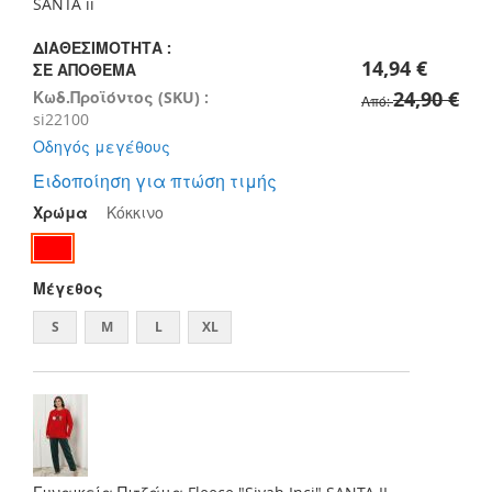
images
SANTA ii
gallery
ΔΙΑΘΕΣΙΜΌΤΗΤΑ :
14,94 €
ΣΕ ΑΠΌΘΕΜΑ
24,90 €
Κωδ.Προϊόντος (SKU) :
Από
si22100
Οδηγός μεγέθους
Ειδοποίηση για πτώση τιμής
Χρώμα
Κόκκινο
Μέγεθος
S
M
L
XL