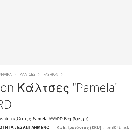
ΥΝΑΊΚΑ
ΚΆΛΤΣΕΣ
FASHION
ion Κάλτσες "Pamela"
RD
fashion κάλτσες
Pamela
AWARD Βαμβακερές
ΌΤΗΤΑ :
ΕΞΑΝΤΛΗΜΈΝΟ
Κωδ.Προϊόντος (SKU) :
pml04black