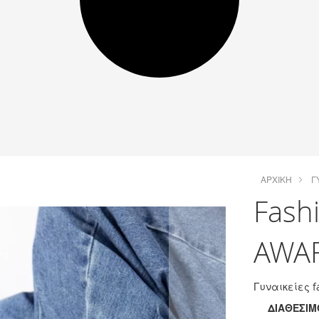
ΑΡΧΙΚΉ
Γ
Fash
AWA
Γυναικείες 
ΔΙΑΘΕΣΙΜ