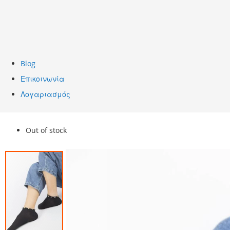
Blog
Επικοινωνία
Λογαριασμός
Skip
Out of stock
to
the
end
of
the
images
gallery