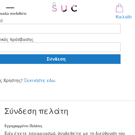
καλώ συνδεθείτε
Καλάθι
il
ικός πρόσβασης
Σύνδεση
ς Χρηστης?
Ξεκινήστε εδω.
Μετάβαση
στο
περιεχόμενο
Σύνδεση πελάτη
Εγγεγραμμένοι Πελάτες
Εάν έχετε λογαριασμό, συνδεθείτε με τη διεύθυνση του