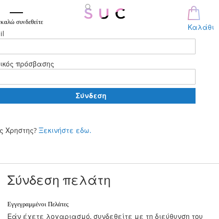
καλώ συνδεθείτε
Καλάθι
il
ικός πρόσβασης
Σύνδεση
ς Χρηστης?
Ξεκινήστε εδω.
Μετάβαση
στο
περιεχόμενο
Σύνδεση πελάτη
Εγγεγραμμένοι Πελάτες
Εάν έχετε λογαριασμό, συνδεθείτε με τη διεύθυνση του