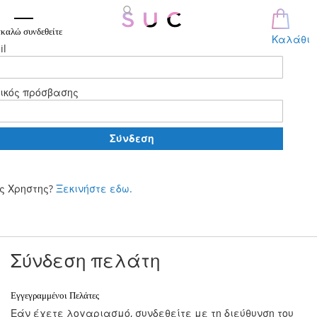
καλώ συνδεθείτε
Καλάθι
il
ικός πρόσβασης
Σύνδεση
ς Χρηστης?
Ξεκινήστε εδω.
Μετάβαση
στο
περιεχόμενο
Σύνδεση πελάτη
Εγγεγραμμένοι Πελάτες
Εάν έχετε λογαριασμό, συνδεθείτε με τη διεύθυνση του