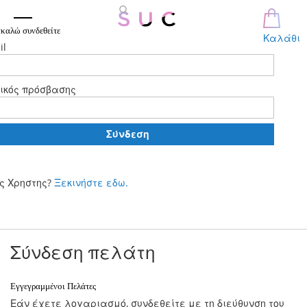
καλώ συνδεθείτε
Καλάθι
il
ικός πρόσβασης
Σύνδεση
ς Χρηστης?
Ξεκινήστε εδω.
Μετάβαση
στο
περιεχόμενο
Σύνδεση πελάτη
Εγγεγραμμένοι Πελάτες
Εάν έχετε λογαριασμό, συνδεθείτε με τη διεύθυνση του