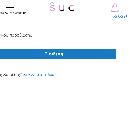
καλώ συνδεθείτε
Καλάθι
il
ικός πρόσβασης
Σύνδεση
ς Χρηστης?
Ξεκινήστε εδω.
Μετάβαση
στο
περιεχόμενο
Skip
to
the
end
of