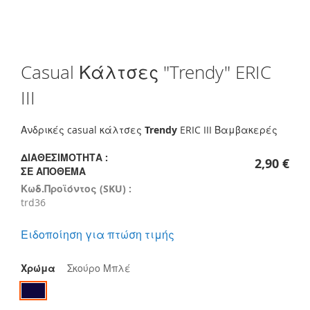
Skip
Casual Κάλτσες "Trendy" ERIC
to
the
III
beginning
of
the
Ανδρικές casual κάλτσες
Trendy
ERIC III Βαμβακερές
images
gallery
ΔΙΑΘΕΣΙΜΌΤΗΤΑ :
2,90 €
ΣΕ ΑΠΌΘΕΜΑ
Κωδ.Προϊόντος (SKU) :
trd36
Ειδοποίηση για πτώση τιμής
Χρώμα
Σκούρο Μπλέ