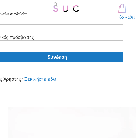
καλώ συνδεθείτε
Καλάθι
il
ικός πρόσβασης
Σύνδεση
ς Χρηστης?
Ξεκινήστε εδω.
Μετάβαση
στο
περιεχόμενο
Skip
to
the
end
of