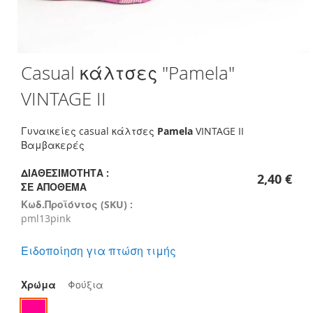
Skip
Casual κάλτσες "Pamela"
to
the
VINTAGE II
beginning
of
the
Γυναικείες casual κάλτσες
Pamela
VINTAGE II
images
Βαμβακερές
gallery
ΔΙΑΘΕΣΙΜΌΤΗΤΑ :
2,40 €
ΣΕ ΑΠΌΘΕΜΑ
Κωδ.Προϊόντος (SKU) :
pml13pink
Ειδοποίηση για πτώση τιμής
Χρώμα
Φούξια