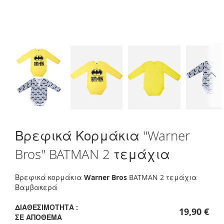
Skip
Βρεφικά Κορμάκια "Warner
to
the
Bros" BATMAN 2 τεμάχια
beginning
of
the
Βρεφικά κορμάκια
Warner Bros
BATMAN 2 τεμάχια
images
Βαμβακερά
gallery
ΔΙΑΘΕΣΙΜΌΤΗΤΑ :
19,90 €
ΣΕ ΑΠΌΘΕΜΑ