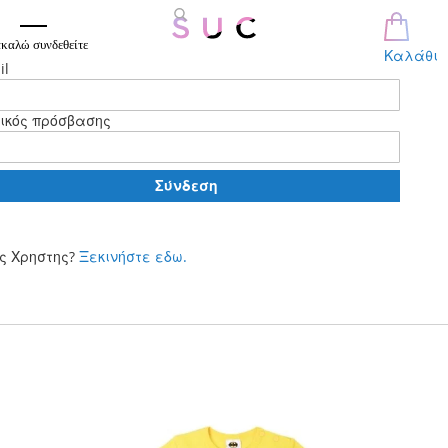
καλώ συνδεθείτε
Καλάθι
il
ικός πρόσβασης
Σύνδεση
ς Χρηστης?
Ξεκινήστε εδω.
Μετάβαση
στο
περιεχόμενο
Skip
to
the
end
of