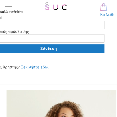
καλώ συνδεθείτε
Καλάθι
il
ικός πρόσβασης
Σύνδεση
ς Χρηστης?
Ξεκινήστε εδω.
Μετάβαση
στο
περιεχόμενο
Skip
to
the
end
of