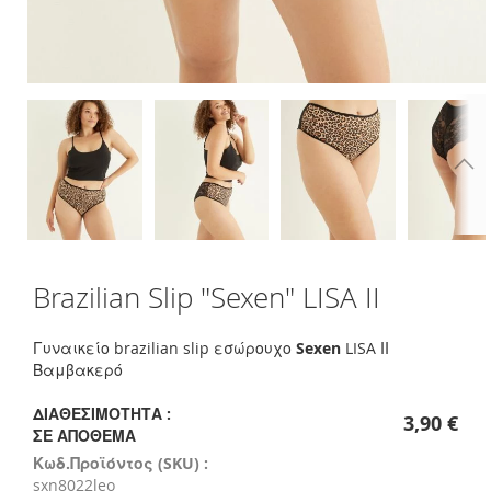
Skip
Brazilian Slip "Sexen" LISA II
to
the
beginning
Γυναικείο brazilian slip εσώρουχο
Sexen
LISA ΙΙ
of
Βαμβακερό
the
images
ΔΙΑΘΕΣΙΜΌΤΗΤΑ :
3,90 €
gallery
ΣΕ ΑΠΌΘΕΜΑ
Κωδ.Προϊόντος (SKU) :
sxn8022leo