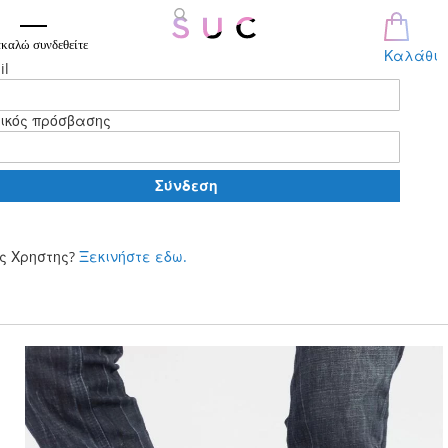
καλώ συνδεθείτε
Καλάθι
il
ικός πρόσβασης
Σύνδεση
ς Χρηστης?
Ξεκινήστε εδω.
Μετάβαση
στο
περιεχόμενο
Skip
to
the
end
of