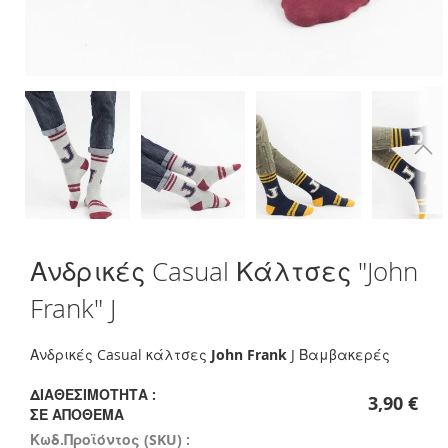
Skip
Ανδρικές Casual Κάλτσες "John
to
the
Frank" J
beginning
of
the
Ανδρικές Casual κάλτσες
John Frank
J Βαμβακερές
images
gallery
ΔΙΑΘΕΣΙΜΌΤΗΤΑ :
3,90 €
ΣΕ ΑΠΌΘΕΜΑ
Κωδ.Προϊόντος (SKU) :