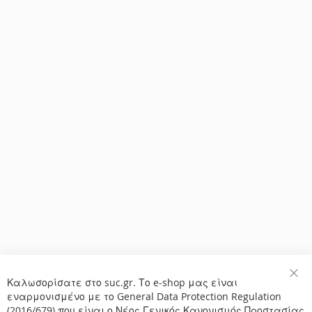
Καλωσορίσατε στο suc.gr. Το e-shop μας είναι
Κλε
εναρμονισμένο με το General Data Protection Regulation
(2016/679) που είναι ο Νέος Γενικός Κανονισμός Προστασίας