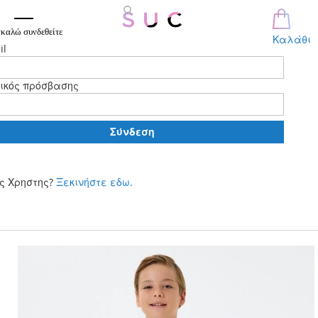
καλώ συνδεθείτε
Καλάθι
il
ικός πρόσβασης
Σύνδεση
ς Χρηστης?
Ξεκινήστε εδω.
Μετάβαση
στο
περιεχόμενο
Skip
to
the
end
of