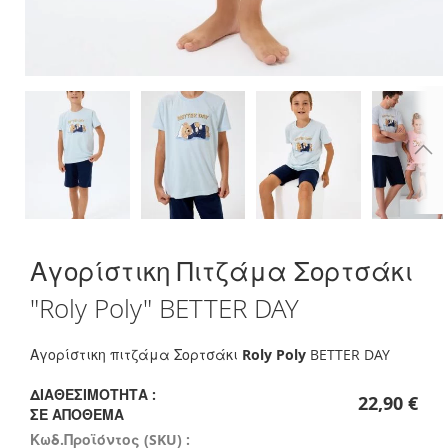
Skip
Αγορίστικη Πιτζάμα Σορτσάκι
to
the
"Roly Poly" BETTER DAY
beginning
of
the
Αγορίστικη πιτζάμα Σορτσάκι
Roly Poly
BETTER DAY
images
gallery
ΔΙΑΘΕΣΙΜΌΤΗΤΑ :
22,90 €
ΣΕ ΑΠΌΘΕΜΑ
Κωδ.Προϊόντος (SKU) :