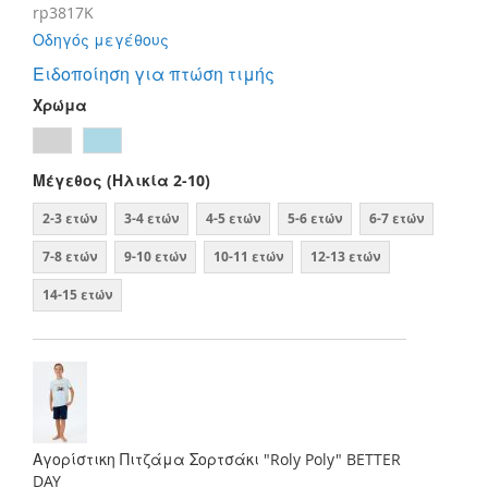
rp3817K
Οδηγός μεγέθους
Ειδοποίηση για πτώση τιμής
Χρώμα
Μέγεθος (Ηλικία 2-10)
2-3 ετών
3-4 ετών
4-5 ετών
5-6 ετών
6-7 ετών
7-8 ετών
9-10 ετών
10-11 ετών
12-13 ετών
14-15 ετών
Αγορίστικη Πιτζάμα Σορτσάκι "Roly Poly" BETTER
DAY