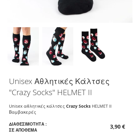
Skip
Unisex Αθλητικές Κάλτσες
to
the
"Crazy Socks" HELMET II
beginning
of
the
Unisex αθλητικές κάλτσες
Crazy Socks
HELMET II
images
Βαμβακερές
gallery
ΔΙΑΘΕΣΙΜΌΤΗΤΑ :
3,90 €
ΣΕ ΑΠΌΘΕΜΑ