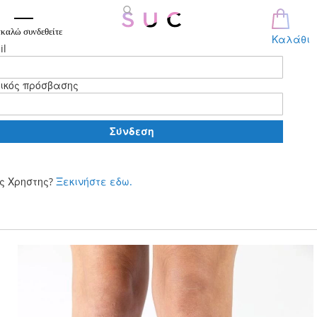
καλώ συνδεθείτε
Καλάθι
il
ικός πρόσβασης
Σύνδεση
ς Χρηστης?
Ξεκινήστε εδω.
Μετάβαση
στο
περιεχόμενο
Skip
to
the
end
of