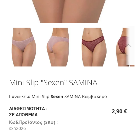
Skip
Mini Slip "Sexen" SAMINA
to
the
beginning
Γυναικείο Mini Slip
Sexen
SAMINA Bαμβακερό
of
the
ΔΙΑΘΕΣΙΜΌΤΗΤΑ :
2,90 €
images
ΣΕ ΑΠΌΘΕΜΑ
gallery
Κωδ.Προϊόντος (SKU) :
sxn2026