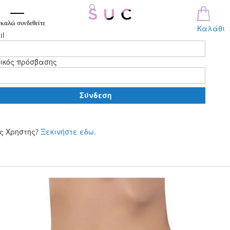
καλώ συνδεθείτε
Καλάθι
il
ικός πρόσβασης
Σύνδεση
ς Χρηστης?
Ξεκινήστε εδω.
Μετάβαση
στο
περιεχόμενο
Skip
to
the
end
of