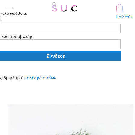
καλώ συνδεθείτε
Καλάθι
il
ικός πρόσβασης
Σύνδεση
ς Χρηστης?
Ξεκινήστε εδω.
Μετάβαση
στο
περιεχόμενο
Skip
to
the
end
of