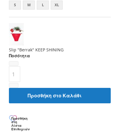
S
M
L
XL
Slip "Berrak" KEEP SHINING
Ποσότητα
Προσθήκη στο Καλάθι
Προσθήκη
στη
Λίστα
Επιθυμιών