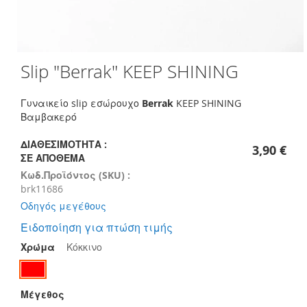
Skip
Slip "Berrak" KEEP SHINING
to
the
beginning
Γυναικείο slip εσώρουχο
Berrak
KEEP SHINING
of
Βαμβακερό
the
images
ΔΙΑΘΕΣΙΜΌΤΗΤΑ :
3,90 €
gallery
ΣΕ ΑΠΌΘΕΜΑ
Κωδ.Προϊόντος (SKU) :
brk11686
Οδηγός μεγέθους
Ειδοποίηση για πτώση τιμής
Χρώμα
Κόκκινο
Μέγεθος