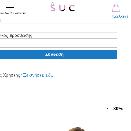
καλώ συνδεθείτε
Καλάθι
il
ικός πρόσβασης
Σύνδεση
ς Χρηστης?
Ξεκινήστε εδω.
Μετάβαση
στο
περιεχόμενο
Skip
-30%
to
the
end
of