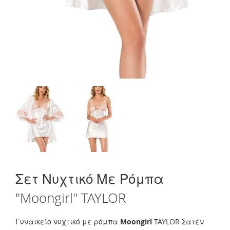
Skip
Σετ Νυχτικό Με Ρόμπα
to
the
"Moongirl" TAYLOR
beginning
of
the
Γυναικείο νυχτικό με ρόμπα
Moongirl
TAYLOR Σατέν