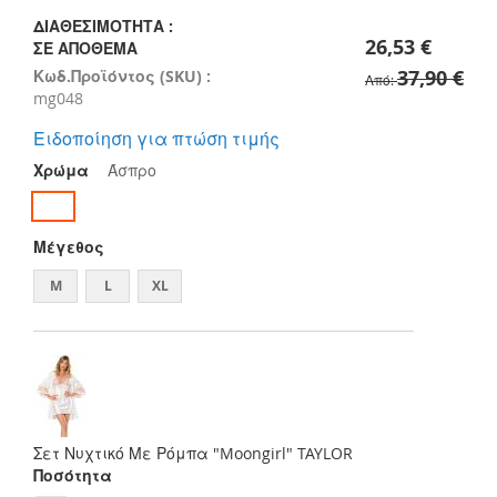
images
gallery
ΔΙΑΘΕΣΙΜΌΤΗΤΑ :
26,53 €
ΣΕ ΑΠΌΘΕΜΑ
37,90 €
Κωδ.Προϊόντος (SKU) :
Από
mg048
Ειδοποίηση για πτώση τιμής
Χρώμα
Άσπρο
Μέγεθος
M
L
XL
Σετ Νυχτικό Με Ρόμπα "Moongirl" TAYLOR
Ποσότητα